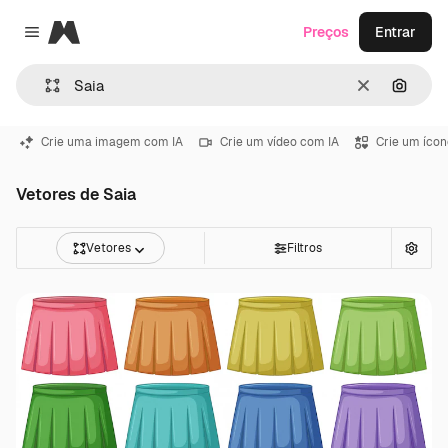
Magnific
Preços
Entrar
Close menu
Limpar
Pesqui
Crie uma imagem com IA
Crie um vídeo com IA
Crie um ícon
Vetores de Saia
Vetores
Filtros