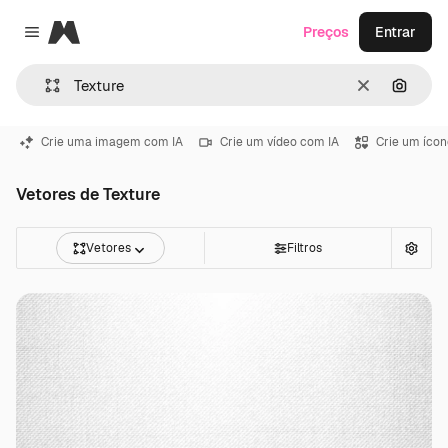
Magnific
Preços
Entrar
Close menu
Limpar
Pesqui
Crie uma imagem com IA
Crie um vídeo com IA
Crie um ícon
Vetores de Texture
Vetores
Filtros