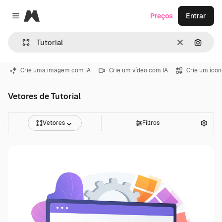
Magnific
Preços
Entrar
Close menu
Limpar
Pesqui
Crie uma imagem com IA
Crie um vídeo com IA
Crie um ícon
Vetores de Tutorial
Vetores
Filtros