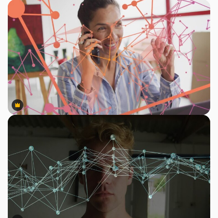
Premium
Premium