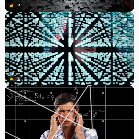
Premium
Premium
Gerado por IA
Premium
Premium
Gerado por IA