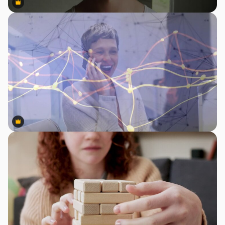
Premium
Premium
Premium
Premium