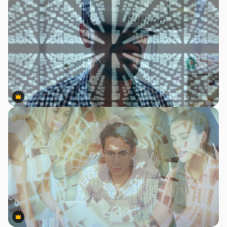
Premium
Premium
Premium
Premium