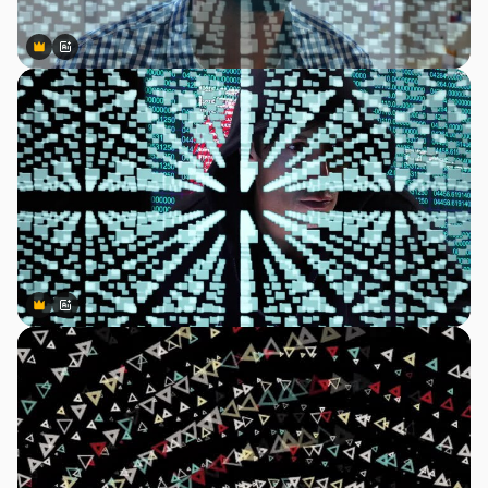
Premium
Premium
Gerado por IA
Premium
Premium
Gerado por IA