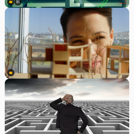
Premium
Premium
Gerado por IA
Premium
Premium