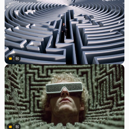
Premium
Premium
Gerado por IA
Premium
Premium
Gerado por IA