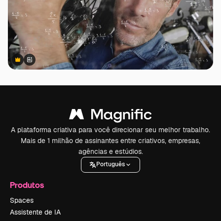
Premium
Premium
Gerado por IA
A plataforma criativa para você direcionar seu melhor trabalho.
Mais de 1 milhão de assinantes entre criativos, empresas,
agências e estúdios.
Português
Produtos
Spaces
Assistente de IA