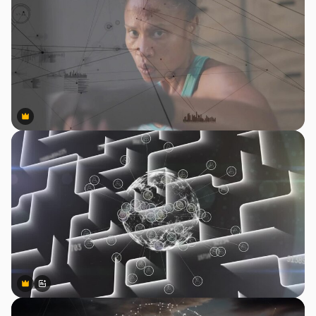
Premium
Premium
Premium
Premium
Gerado por IA