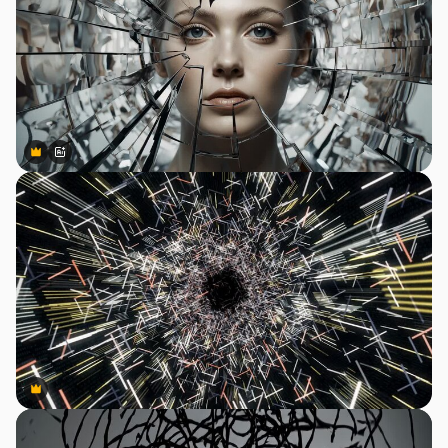
Premium
Premium
Gerado por IA
Premium
Premium