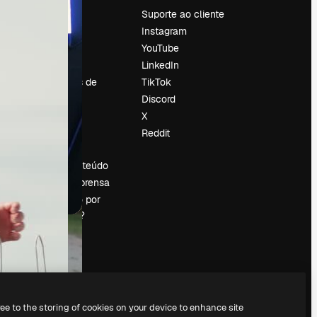
Preços
Suporte ao cliente
Sobre nós
Instagram
Reviews
YouTube
Emprego
LinkedIn
Tendências de
TikTok
pesquisa
Discord
Blog
X
Eventos
Reddit
es
Slidesgo
Vender conteúdo
Sala de imprensa
Procurando por
magnific.ai?
ree to the storing of cookies on your device to enhance site