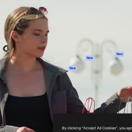
iativa para você direcionar
Spaces
Academy
alho. Mais de 1 milhão de
Assistente de IA
Documentação
e criativos, empresas,
Gerador de
Atendimento
dios.
imagens
Termos e
Gerador de vídeos
condições
Texto para voz
Política de
privacidade
Conteúdo de stock
Originais
MCP para
New
New
Claude/ChatGPT
Política de cooki
Agentes
Central de
New
confiabilidade
API
Afiliados
App móvel
Empresas
Todas as
ferramentas
-
2026
Freepik Company S.L.U.
Todos os direitos reservados
.
By clicking “Accept All Cookies”, you ag