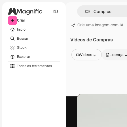
Criar
Crie uma imagem com IA
Início
Buscar
Vídeos de Compras
Stock
Vídeos
Licença
Explorar
Todas as imagens
Todas as ferramentas
Vetores
Ilustrações
Fotos
PSD
Modelos
Mockups
Vídeos
Clipes de vídeo
Animações
Modelos de vídeos
Ícones
Modelos 3D
Fontes