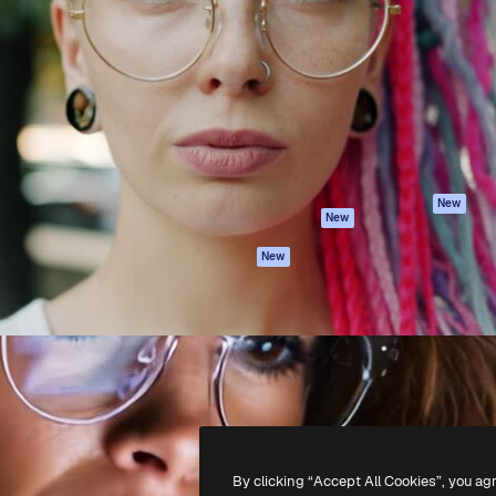
iativa para você direcionar
Spaces
Academy
alho. Mais de 1 milhão de
Assistente de IA
Documentação
e criativos, empresas,
Gerador de
Atendimento
dios.
imagens
Termos e
Gerador de vídeos
condições
Texto para voz
Política de
privacidade
Conteúdo de stock
Originais
MCP para
New
New
Claude/ChatGPT
Política de cooki
Agentes
Central de
New
confiabilidade
API
Afiliados
App móvel
Empresas
Todas as
ferramentas
-
2026
Freepik Company S.L.U.
Todos os direitos reservados
.
By clicking “Accept All Cookies”, you ag