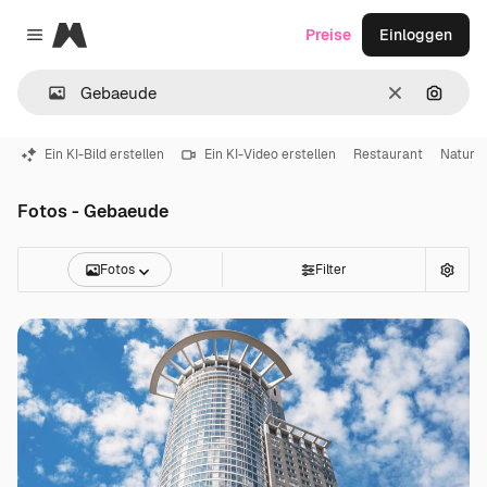
Magnific
Preise
Einloggen
Close menu
Löschen
Nach B
Ein KI-Bild erstellen
Ein KI-Video erstellen
Restaurant
Natur
Fotos - Gebaeude
Fotos
Filter