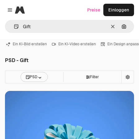
Magnific
Preise
Einloggen
Close menu
Löschen
Nach B
Ein KI-Bild erstellen
Ein KI-Video erstellen
Ein Design anpas
PSD - Gift
PSD
Filter