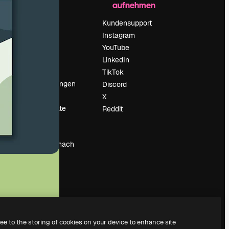
aufnehmen
Preise
Über uns
Kundensupport
Reviews
Instagram
Karriere
YouTube
ärung
Suchtrends
LinkedIn
Blog
TikTok
Veranstaltungen
Discord
um
Slidesgo
X
Deine Inhalte
Reddit
verkaufen
Pressesaal
Suchst du nach
magnific.ai
ree to the storing of cookies on your device to enhance site