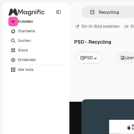
Erstellen
Ein KI-Bild erstellen
E
Startseite
Suchen
PSD - Recycling
Stock
PSD
Lize
Entdecken
Alle Bilder
Alle tools
Vektoren
Illustrationen
Fotos
PSD
Vorlagen
Mockups
Videos
Filmmaterial
Motion Graphics
Videovorlagen
Icons
3D-Modelle
Schriftarten