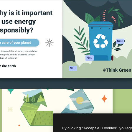
attform, um deine beste
Spaces
Academy
klichen. Mehr als 1 Million
KI-Assistent
Dokumentation
er Kreativen, Unternehmen,
KI-Bildgenerator
Support
Studios.
KI-Videogenerator
AGB
KI-
Datenschutzerkl
Stimmengenerator
Originale
Neu
Stock-Inhalte
Cookie-Richtlinie
MCP für
Vertrauenszentr
Neu
Claude/ChatGPT
Partner
Agenten
Neu
Unternehmen
API
Mobile App
Alle Magnific-Tools
-
2026
Freepik Company S.L.U.
Alle Rechte vorbehalten
.
By clicking “Accept All Cookies”, you ag