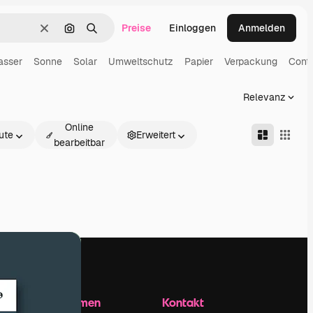
Preise
Einloggen
Anmelden
Löschen
Nach Bild suchen
Suchen
asser
Sonne
Solar
Umweltschutz
Papier
Verpackung
Conta
Relevanz
Online
ute
Erweitert
bearbeitbar
Unternehmen
Kontakt