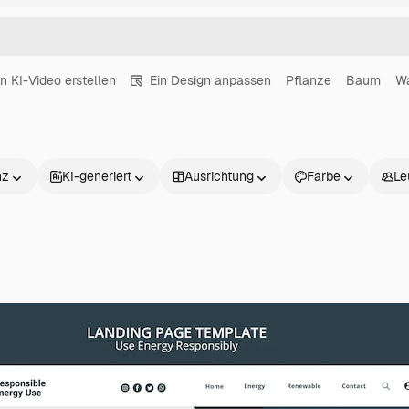
in KI-Video erstellen
Ein Design anpassen
Pflanze
Baum
W
nz
KI-generiert
Ausrichtung
Farbe
Le
Produkte
Loslegen