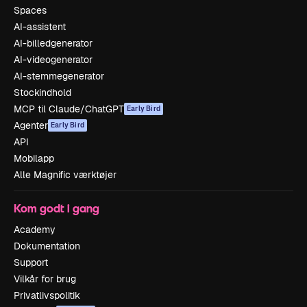
Spaces
AI-assistent
AI-billedgenerator
AI-videogenerator
AI-stemmegenerator
Stockindhold
MCP til Claude/ChatGPT
Early Bird
Agenter
Early Bird
API
Mobilapp
Alle Magnific værktøjer
Kom godt i gang
Academy
Dokumentation
Support
Vilkår for brug
Privatlivspolitik