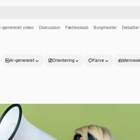
I-genereret video
Diskussion
Fællesskab
Borgmester
Debatter
AI-genereret
Orientering
Farve
Mennesk
Produkter
Kom godt i