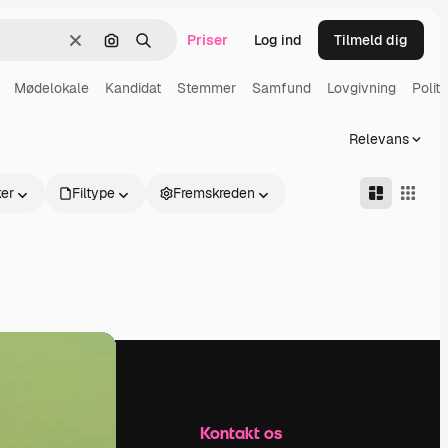
Priser
Log ind
Tilmeld dig
Klar
Søg efter billede
Søge
Mødelokale
Kandidat
Stemmer
Samfund
Lovgivning
Politi
Relevans
er
Filtype
Fremskreden
Firma
Kontakt os