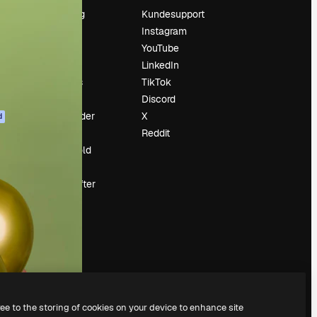
Prissætning
Kundesupport
Om os
Instagram
Reviews
YouTube
Karriere
LinkedIn
Søgetrends
TikTok
Blog
Discord
Begivenheder
X
d
Slidesgo
Reddit
Sælg indhold
Presserum
Leder du efter
magnific.ai
ree to the storing of cookies on your device to enhance site