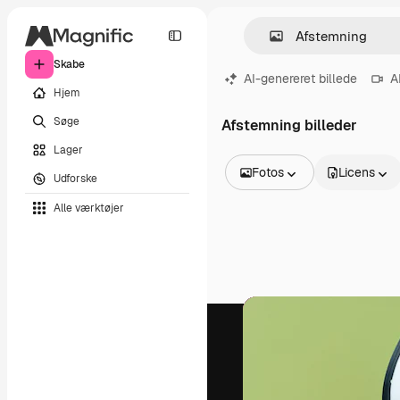
Skabe
AI-genereret billede
A
Hjem
Søge
Afstemning billeder
Lager
Fotos
Licens
Udforske
Alle billeder
Alle værktøjer
Vektorer
Illustrationer
Fotos
PSD
Skabeloner
Mockups
Videoer
Optagelser
Motion graphics
Videoskabeloner
Ikoner
3D modeller
Skrifttyper