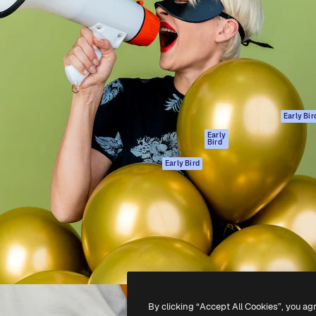
gang
tform til at skabe dit bedste
Spaces
 million abonnenter – fra
AI-assistent
Academy
ksomheder til bureauer og
AI-billedgenerator
Dokumentation
AI-videogenerator
Support
AI-
Vilkår for brug
stemmegenerator
Privatlivspolitik
Stockindhold
Originaler
Early Bir
MCP til
Cookies politik
Early
Bird
Claude/ChatGPT
Tillidscenter
Agenter
Early Bird
Partnere
API
Virksomhed
Mobilapp
Alle Magnific
værktøjer
-
2026
Freepik Company S.L.U.
Alle rettigheder forbeholdes
.
By clicking “Accept All Cookies”, you ag