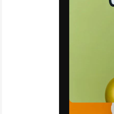
Den kreative pla
arbejde. Over 1
kreative og vir
studier.
Dansk
Copyright © 2010