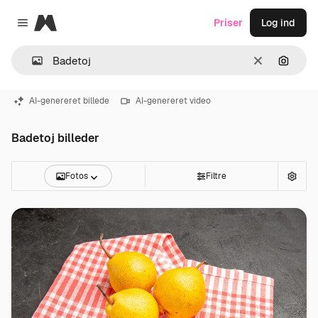
Magnific
Priser
Log ind
Close menu
Klar
Søg eft
AI-genereret billede
AI-genereret video
Badetoj billeder
Fotos
Filtre