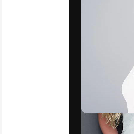
Den kreative pla
arbejde. Over 1
kreative og vir
studier.
Dansk
Copyright © 2010