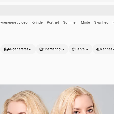
I-genereret video
Kvinde
Portræt
Sommer
Mode
Skønhed
AI-genereret
Orientering
Farve
Mennesk
Produkter
Kom godt i