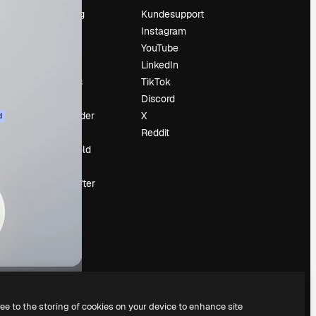
Prissætning
Kundesupport
Om os
Instagram
Reviews
YouTube
Karriere
LinkedIn
Søgetrends
TikTok
Blog
Discord
Begivenheder
X
d
Slidesgo
Reddit
Sælg indhold
Presserum
Leder du efter
magnific.ai
ree to the storing of cookies on your device to enhance site