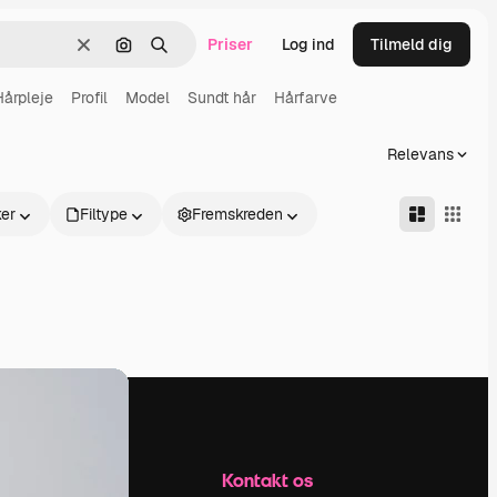
Priser
Log ind
Tilmeld dig
Klar
Søg efter billede
Søge
Hårpleje
Profil
Model
Sundt hår
Hårfarve
Relevans
er
Filtype
Fremskreden
Firma
Kontakt os