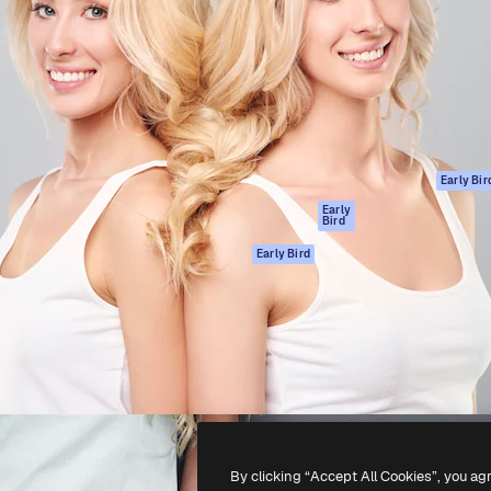
gang
tform til at skabe dit bedste
Spaces
 million abonnenter – fra
AI-assistent
Academy
ksomheder til bureauer og
AI-billedgenerator
Dokumentation
AI-videogenerator
Support
AI-
Vilkår for brug
stemmegenerator
Privatlivspolitik
Stockindhold
Originaler
Early Bir
MCP til
Cookies politik
Early
Bird
Claude/ChatGPT
Tillidscenter
Agenter
Early Bird
Partnere
API
Virksomhed
Mobilapp
Alle Magnific
værktøjer
-
2026
Freepik Company S.L.U.
Alle rettigheder forbeholdes
.
By clicking “Accept All Cookies”, you ag