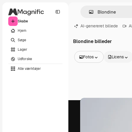
Skabe
AI-genereret billede
A
Hjem
Søge
Blondine billeder
Lager
Fotos
Licens
Udforske
Alle billeder
Alle værktøjer
Vektorer
Illustrationer
Fotos
PSD
Skabeloner
Mockups
Videoer
Optagelser
Motion graphics
Videoskabeloner
Ikoner
3D modeller
Skrifttyper