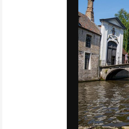
Den kreative pla
arbejde. Over 1
kreative og vir
studier.
Dansk
Copyright © 2010