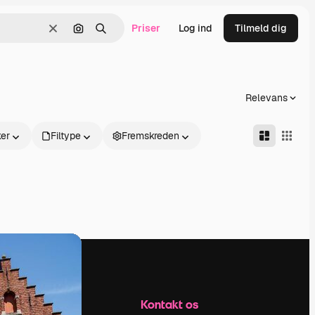
Priser
Log ind
Tilmeld dig
Klar
Søg efter billede
Søge
Relevans
er
Filtype
Fremskreden
Firma
Kontakt os