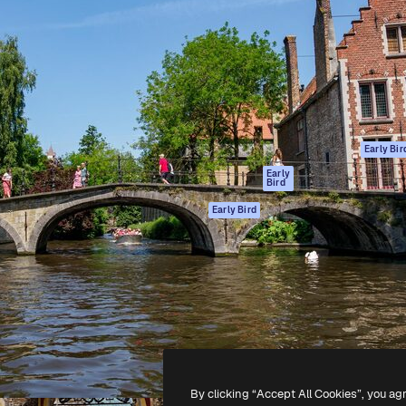
gang
tform til at skabe dit bedste
Spaces
 million abonnenter – fra
AI-assistent
Academy
ksomheder til bureauer og
AI-billedgenerator
Dokumentation
AI-videogenerator
Support
AI-
Vilkår for brug
stemmegenerator
Privatlivspolitik
Stockindhold
Originaler
Early Bir
MCP til
Cookies politik
Early
Bird
Claude/ChatGPT
Tillidscenter
Agenter
Early Bird
Partnere
API
Virksomhed
Mobilapp
Alle Magnific
værktøjer
-
2026
Freepik Company S.L.U.
Alle rettigheder forbeholdes
.
By clicking “Accept All Cookies”, you ag