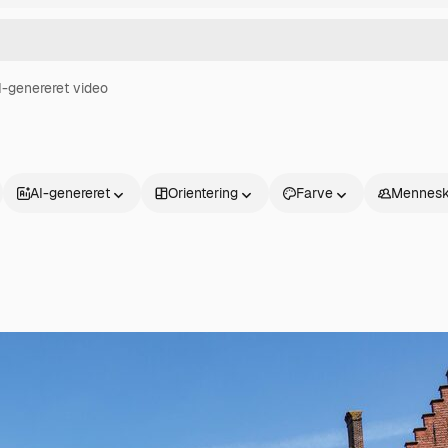
I-genereret video
AI-genereret
Orientering
Farve
Mennesk
Produkter
Kom godt i