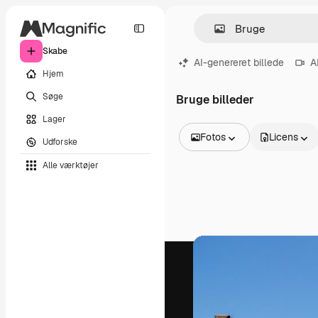
Skabe
AI-genereret billede
A
Hjem
Søge
Bruge billeder
Lager
Fotos
Licens
Udforske
Alle billeder
Alle værktøjer
Vektorer
Illustrationer
Fotos
PSD
Skabeloner
Mockups
Videoer
Optagelser
Motion graphics
Videoskabeloner
Ikoner
3D modeller
Skrifttyper