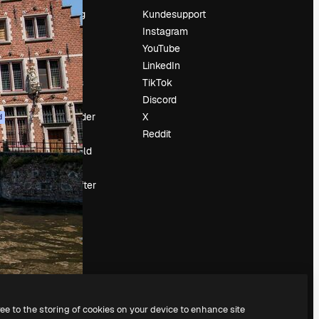
Prissætning
Kundesupport
Om os
Instagram
Reviews
YouTube
Karriere
LinkedIn
Søgetrends
TikTok
Blog
Discord
Begivenheder
X
d
Slidesgo
Reddit
Sælg indhold
Presserum
Leder du efter
magnific.ai
ree to the storing of cookies on your device to enhance site