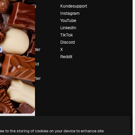
Prissætning
Kundesupport
Om os
Instagram
Reviews
YouTube
Karriere
LinkedIn
Søgetrends
TikTok
Blog
Discord
Begivenheder
X
d
Slidesgo
Reddit
Sælg indhold
Presserum
Leder du efter
magnific.ai
ree to the storing of cookies on your device to enhance site