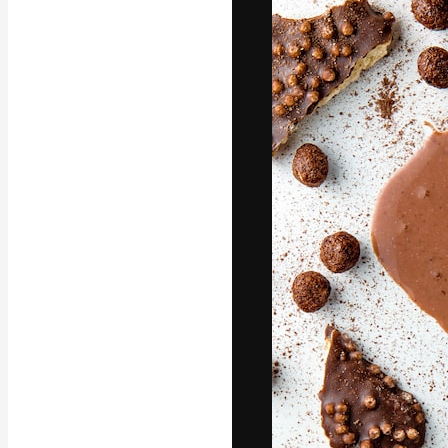
Den kreative pla
arbejde. Over 1
kreative og vir
studier.
Dansk
Copyright © 2010