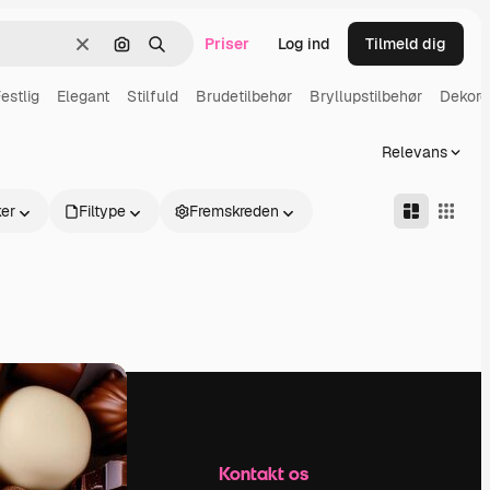
Priser
Log ind
Tilmeld dig
Klar
Søg efter billede
Søge
estlig
Elegant
Stilfuld
Brudetilbehør
Bryllupstilbehør
Dekore
Relevans
er
Filtype
Fremskreden
Firma
Kontakt os