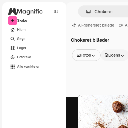
Skabe
AI-genereret billede
A
Hjem
Søge
Chokeret billeder
Lager
Fotos
Licens
Udforske
Alle billeder
Alle værktøjer
Vektorer
Illustrationer
Fotos
PSD
Skabeloner
Mockups
Videoer
Optagelser
Motion graphics
Videoskabeloner
Ikoner
3D modeller
Skrifttyper