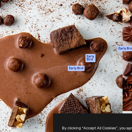
gang
tform til at skabe dit bedste
Spaces
 million abonnenter – fra
AI-assistent
Academy
ksomheder til bureauer og
AI-billedgenerator
Dokumentation
AI-videogenerator
Support
AI-
Vilkår for brug
stemmegenerator
Privatlivspolitik
Stockindhold
Originaler
Early Bir
MCP til
Cookies politik
Early
Bird
Claude/ChatGPT
Tillidscenter
Agenter
Early Bird
Partnere
API
Virksomhed
Mobilapp
Alle Magnific
værktøjer
-
2026
Freepik Company S.L.U.
Alle rettigheder forbeholdes
.
By clicking “Accept All Cookies”, you ag