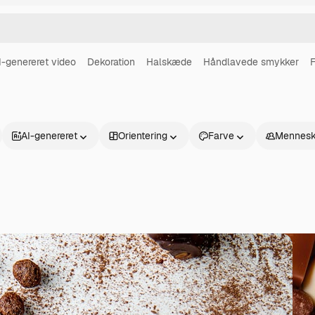
I-genereret video
Dekoration
Halskæde
Håndlavede smykker
F
AI-genereret
Orientering
Farve
Mennesk
Produkter
Kom godt i