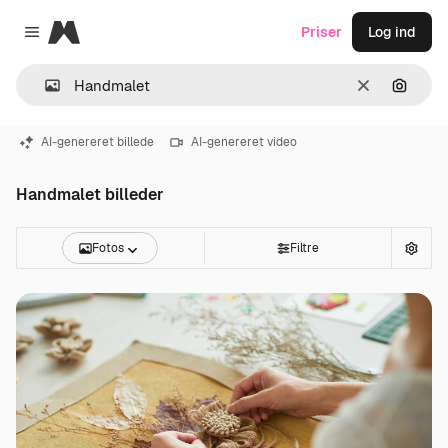
Magnific
Priser
Log ind
Close menu
Klar
Søg eft
AI-genereret billede
AI-genereret video
Handmalet billeder
Fotos
Filtre