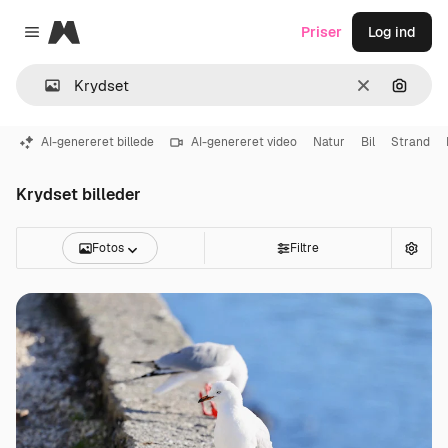
Magnific
Priser
Log ind
Close menu
Klar
Søg eft
AI-genereret billede
AI-genereret video
Natur
Bil
Strand
Krydset billeder
Fotos
Filtre