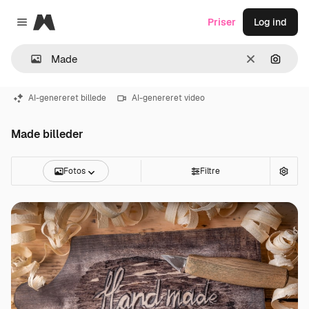
Magnific
Priser
Log ind
Close menu
Klar
Søg eft
AI-genereret billede
AI-genereret video
Made billeder
Fotos
Filtre