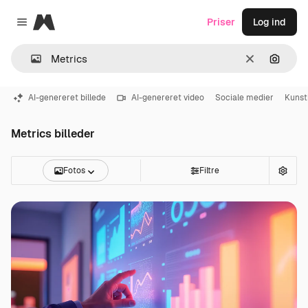
Magnific
Priser
Log ind
Close menu
Klar
Søg eft
AI-genereret billede
AI-genereret video
Sociale medier
Kunsti
Metrics billeder
Fotos
Filtre