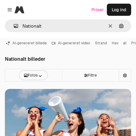
Magnific
Priser
Log ind
Close menu
Klar
Søg eft
AI-genereret billede
AI-genereret video
Strand
Hav
øl
Pr
Nationalt billeder
Fotos
Filtre