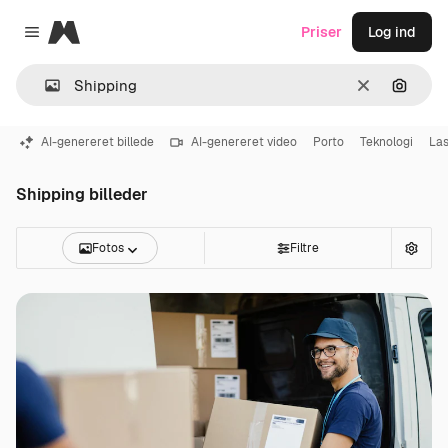
Magnific
Priser
Log ind
Close menu
Klar
Søg eft
AI-genereret billede
AI-genereret video
Porto
Teknologi
Las
Shipping billeder
Fotos
Filtre