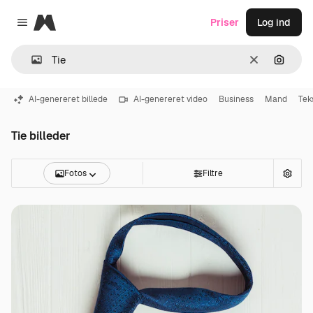
Magnific
Priser
Log ind
Close menu
Klar
Søg eft
AI-genereret billede
AI-genereret video
Business
Mand
Tek
Tie billeder
Fotos
Filtre