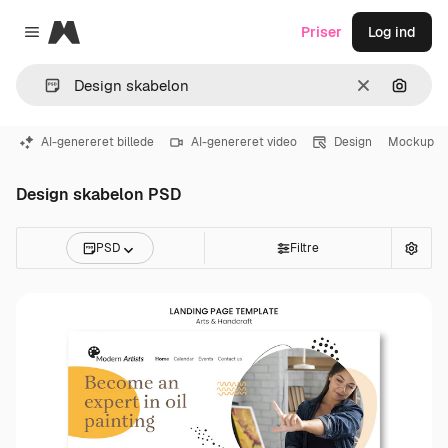
Magnific
Priser
Log ind
Close menu
Klar
Søg eft
AI-genereret billede
AI-genereret video
Design
Mockup
Design skabelon PSD
PSD
Filtre