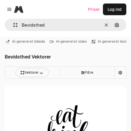
Magnific
Priser
Log ind
Close menu
Klar
Søg eft
AI-genereret billede
AI-genereret video
AI-genereret ikon
Bevidsthed Vektorer
Vektorer
Filtre