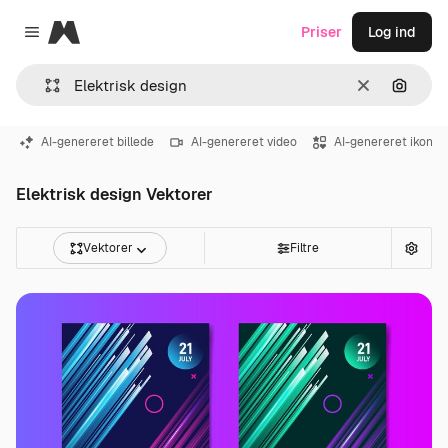
Magnific
Priser
Log ind
Close menu
Klar
Søg eft
AI-genereret billede
AI-genereret video
AI-genereret ikon
Elektrisk design Vektorer
Vektorer
Filtre