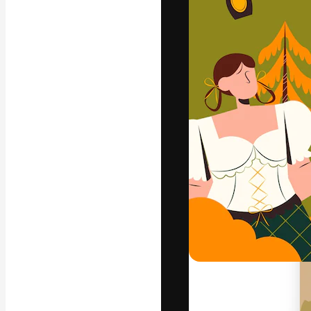
Den kreative pla
arbejde. Over 1
kreative og vir
studier.
Dansk
Copyright © 2010