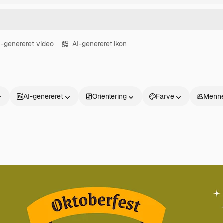
I-genereret video
AI-genereret ikon
AI-genereret
Orientering
Farve
Menne
Produkter
Kom godt i