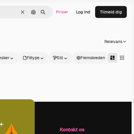
Priser
Log ind
Tilmeld dig
Klar
Søg efter billede
Søge
Relevans
sker
Filtype
Stil
Fremskreden
Firma
Kontakt os