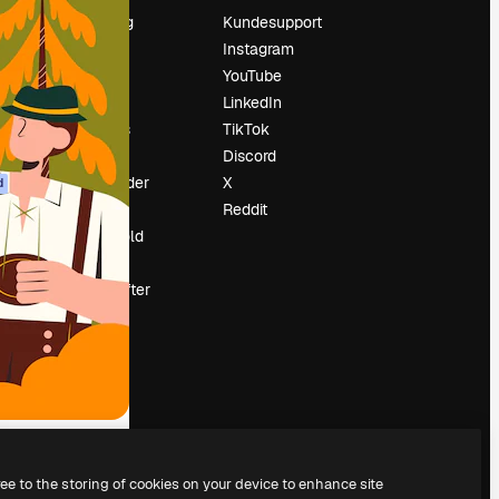
Prissætning
Kundesupport
Om os
Instagram
Reviews
YouTube
Karriere
LinkedIn
Søgetrends
TikTok
Blog
Discord
Begivenheder
X
d
Slidesgo
Reddit
Sælg indhold
Presserum
Leder du efter
magnific.ai
ree to the storing of cookies on your device to enhance site