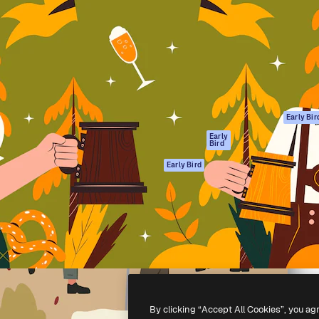
gang
tform til at skabe dit bedste
Spaces
 million abonnenter – fra
AI-assistent
Academy
ksomheder til bureauer og
AI-billedgenerator
Dokumentation
AI-videogenerator
Support
AI-
Vilkår for brug
stemmegenerator
Privatlivspolitik
Stockindhold
Originaler
Early Bir
MCP til
Cookies politik
Early
Bird
Claude/ChatGPT
Tillidscenter
Agenter
Early Bird
Partnere
API
Virksomhed
Mobilapp
Alle Magnific
værktøjer
-
2026
Freepik Company S.L.U.
Alle rettigheder forbeholdes
.
By clicking “Accept All Cookies”, you ag