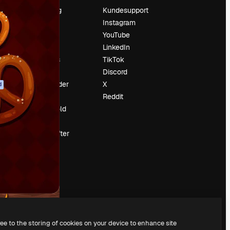
Prissætning
Kundesupport
Om os
Instagram
Reviews
YouTube
Karriere
LinkedIn
Søgetrends
TikTok
Blog
Discord
Begivenheder
X
d
Slidesgo
Reddit
Sælg indhold
Presserum
Leder du efter
magnific.ai
ree to the storing of cookies on your device to enhance site