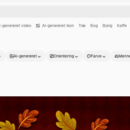
I-genereret video
AI-genereret ikon
Træ
Bog
Bjerg
Kaffe
AI-genereret
Orientering
Farve
Menne
Produkter
Kom godt i