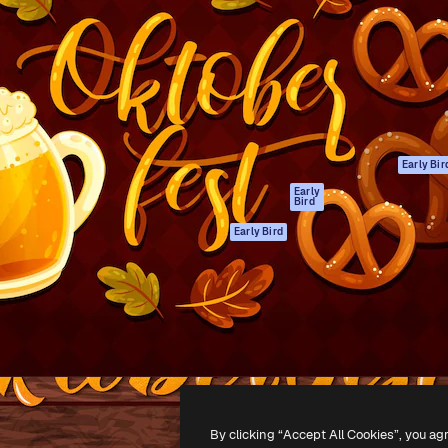
gang
tform til at skabe dit bedste
Spaces
 million abonnenter – fra
AI-assistent
Academy
ksomheder til bureauer og
AI-billedgenerator
Dokumentation
AI-videogenerator
Support
AI-
Vilkår for brug
stemmegenerator
Privatlivspolitik
Stockindhold
Originaler
Early Bir
MCP til
Cookies politik
Early
Bird
Claude/ChatGPT
Tillidscenter
Agenter
Early Bird
Partnere
API
Virksomhed
Mobilapp
Alle Magnific
værktøjer
-
2026
Freepik Company S.L.U.
Alle rettigheder forbeholdes
.
By clicking “Accept All Cookies”, you ag