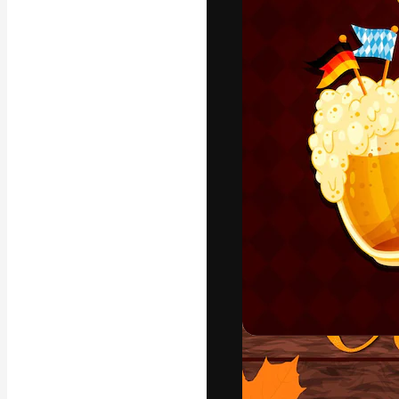
Den kreative pla
arbejde. Over 1
kreative og vir
studier.
Dansk
Copyright © 2010