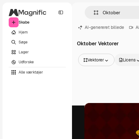
Skabe
AI-genereret billede
A
Hjem
Søge
Oktober Vektorer
Lager
Vektorer
Licens
Udforske
Alle billeder
Alle værktøjer
Vektorer
Illustrationer
Fotos
PSD
Skabeloner
Mockups
Videoer
Optagelser
Motion graphics
Videoskabeloner
Ikoner
3D modeller
Skrifttyper