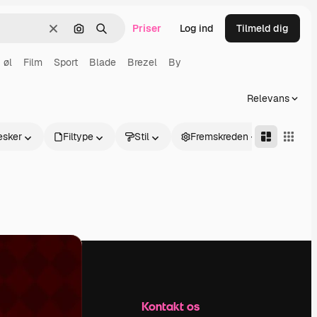
Priser
Log ind
Tilmeld dig
Klar
Søg efter billede
Søge
øl
Film
Sport
Blade
Brezel
By
Relevans
sker
Filtype
Stil
Fremskreden
Firma
Kontakt os