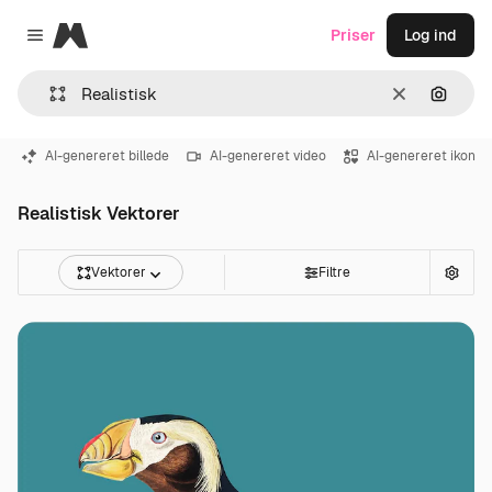
Magnific
Priser
Log ind
Close menu
Klar
Søg eft
AI-genereret billede
AI-genereret video
AI-genereret ikon
Realistisk Vektorer
Vektorer
Filtre