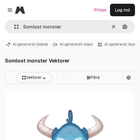
Magnific
Priser
Log ind
Close menu
Klar
Søg eft
AI-genereret billede
AI-genereret video
AI-genereret ikon
Somlost monster Vektorer
Vektorer
Filtre