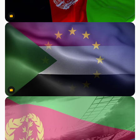
Premium
Premium
Premium
Premium