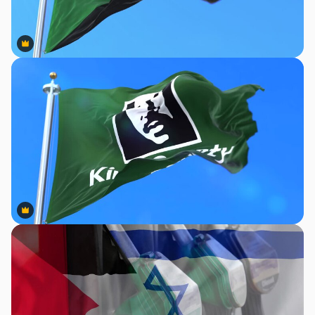
Premium
Premium
Premium
Premium