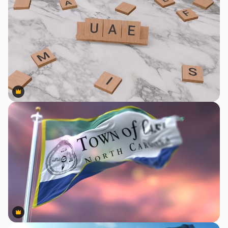
Premium
Premium
Premium
Premium