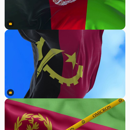
Premium
Premium
Premium
Premium