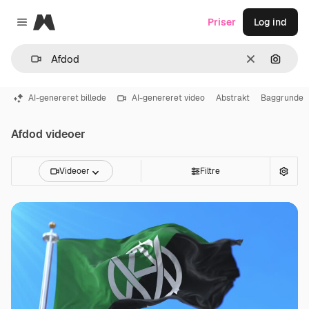
Magnific
Priser
Log ind
Close menu
Klar
Søg eft
AI-genereret billede
AI-genereret video
Abstrakt
Baggrunde
Afdod videoer
Videoer
Filtre