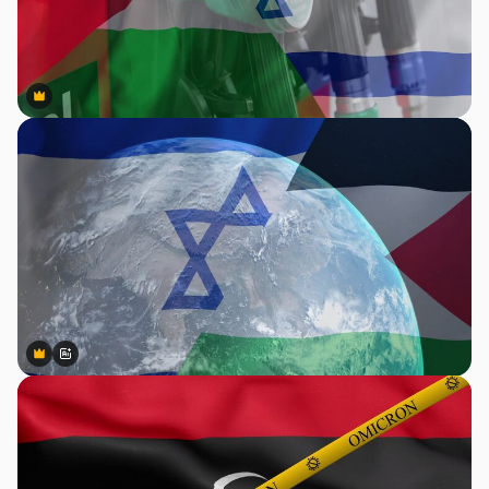
Premium
Premium
Premium
Premium
Genereret af AI