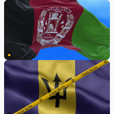
Premium
Premium