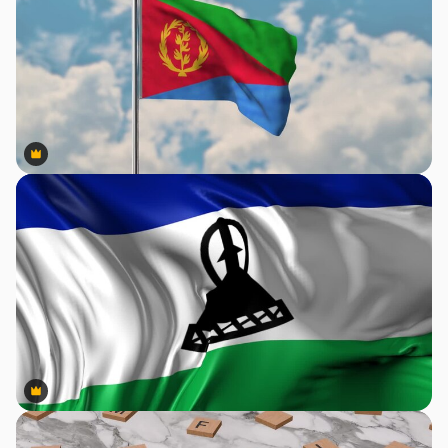
Premium
Premium
Premium
Premium