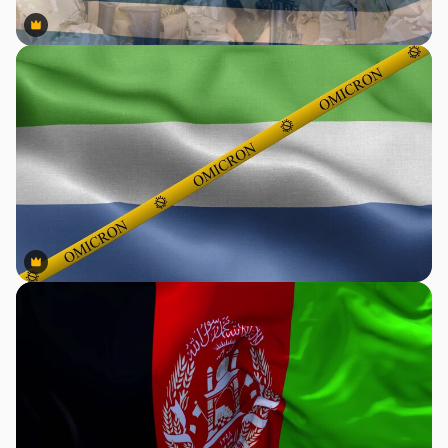
Premium
Premium
Premium
Premium