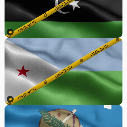
Premium
Premium
Premium
Premium