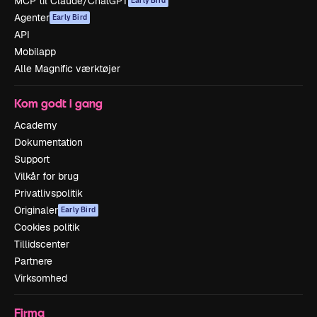
MCP til Claude/ChatGPT
Early Bird
Agenter
Early Bird
API
Mobilapp
Alle Magnific værktøjer
Kom godt i gang
Academy
Dokumentation
Support
Vilkår for brug
Privatlivspolitik
Originaler
Early Bird
Cookies politik
Tillidscenter
Partnere
Virksomhed
Firma