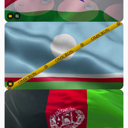
Premium
Premium
Genereret af AI
Premium
Premium