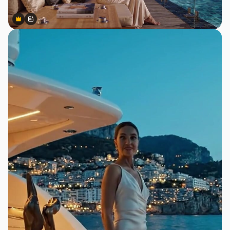
Premium
Premium
Genereret af AI