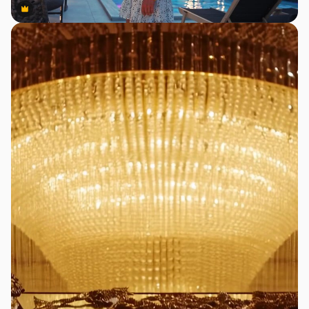
Premium
Premium