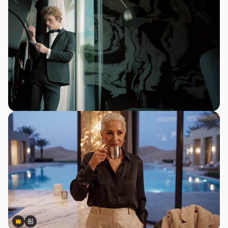
Premium
Premium
Genereret af AI