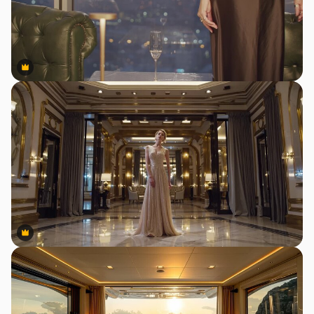
Premium
Premium
Premium
Premium