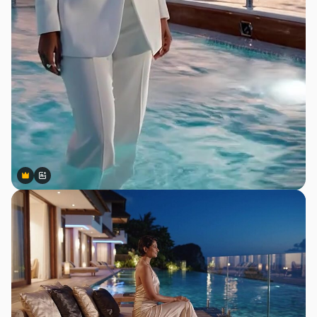
Premium
Premium
Genereret af AI