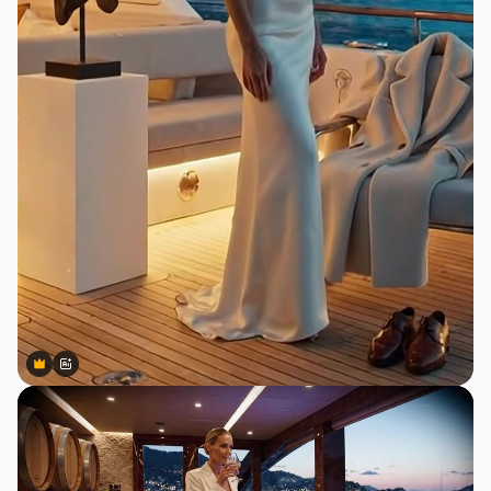
Premium
Premium
Genereret af AI