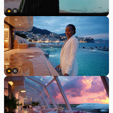
Premium
Premium
Genereret af AI
Premium
Premium
Genereret af AI