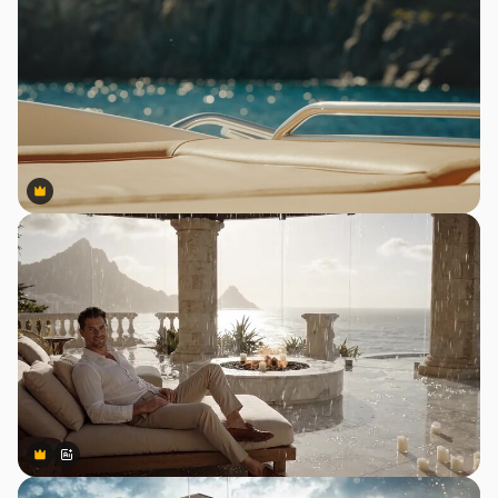
Premium
Premium
Premium
Premium
Genereret af AI