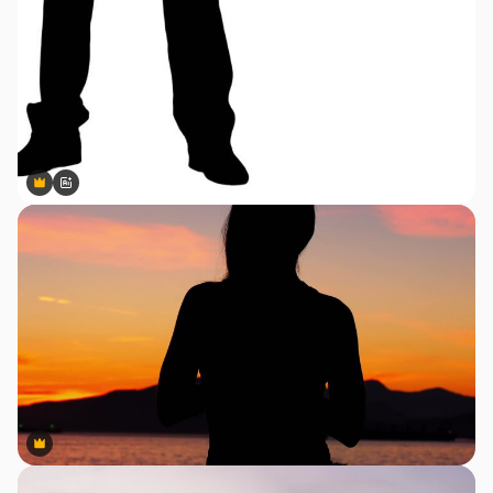
Premium
Premium
Genereret af AI
Premium
Premium