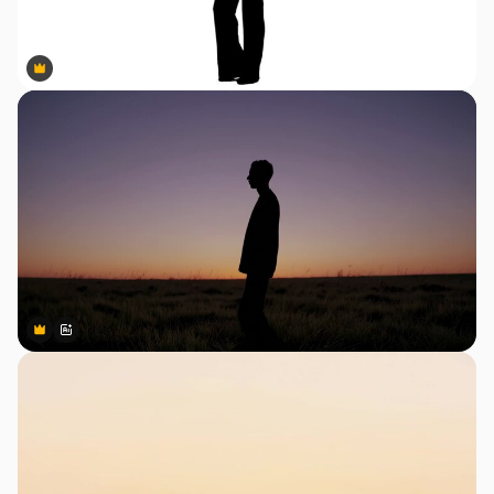
Premium
Premium
Premium
Premium
Genereret af AI