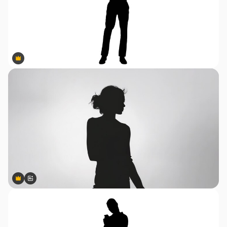
Premium
Premium
Premium
Premium
Genereret af AI