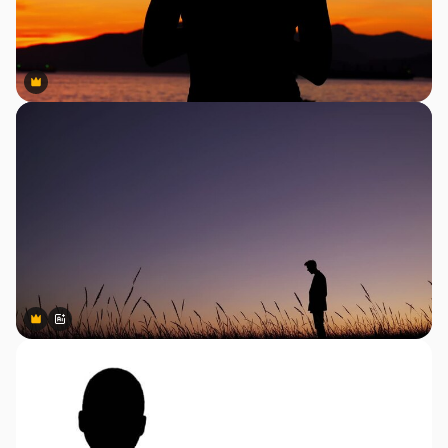
Premium
Premium
Premium
Premium
Genereret af AI