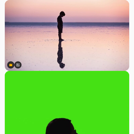
Premium
Premium
Genereret af AI