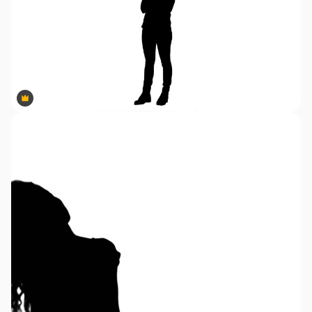
Premium
Premium