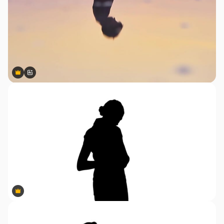
Premium
Premium
Genereret af AI
Premium
Premium