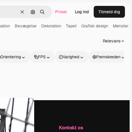
Priser
Log ind
Tilmeld dig
Klar
Søg efter billede
Søge
ation
Bevægelse
Dekoration
Tapet
Grafisk design
Mønster
Relevans
Orientering
FPS
Varighed
Fremskreden
Firma
Kontakt os