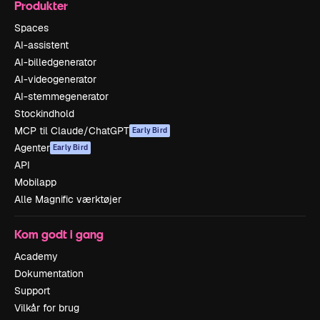
Produkter
Spaces
AI-assistent
AI-billedgenerator
AI-videogenerator
AI-stemmegenerator
Stockindhold
MCP til Claude/ChatGPT
Early Bird
Agenter
Early Bird
API
Mobilapp
Alle Magnific værktøjer
Kom godt i gang
Academy
Dokumentation
Support
Vilkår for brug