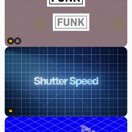
Premium
Premium
Genereret af AI
Premium
Premium