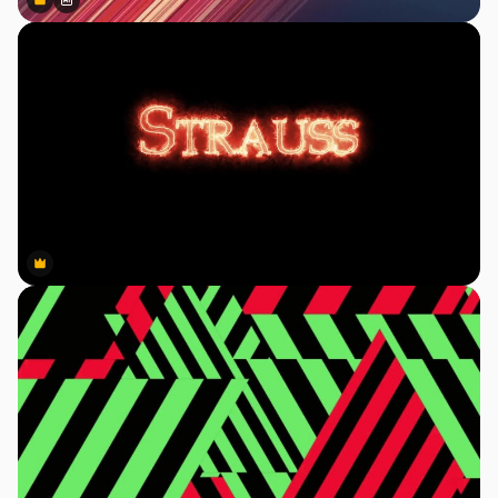
Premium
Premium
Genereret af AI
Premium
Premium