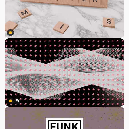
Premium
Premium
Premium
Premium
Genereret af AI