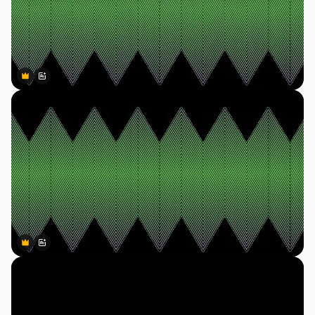
Premium
Premium
Genereret af AI
Premium
Premium
Genereret af AI