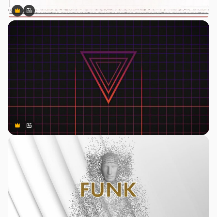
Premium
Premium
Genereret af AI
Premium
Premium
Genereret af AI