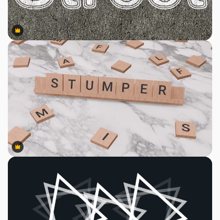
Premium
Premium
Premium
Premium