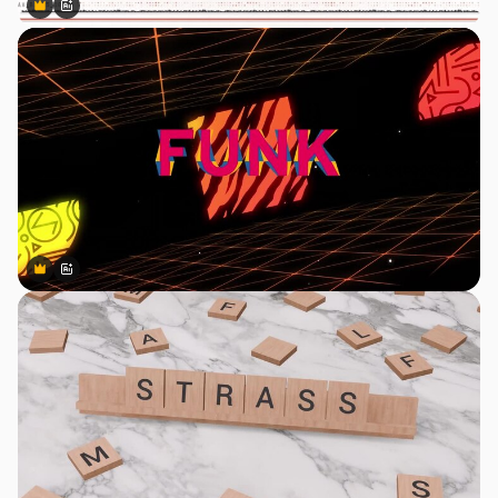
Premium
Premium
Genereret af AI
Premium
Premium
Genereret af AI