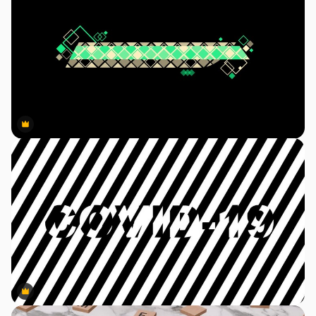
Premium
Premium
Premium
Premium