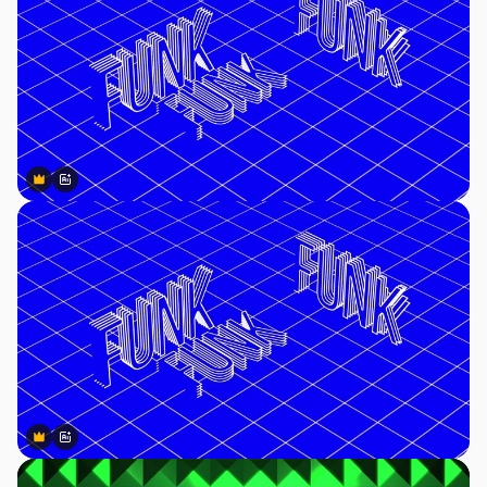
Premium
Premium
Genereret af AI
Premium
Premium
Genereret af AI