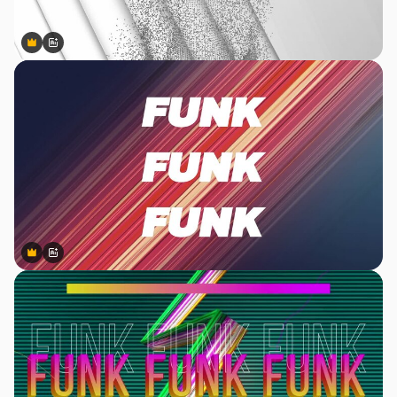
Premium
Premium
Genereret af AI
Premium
Premium
Genereret af AI