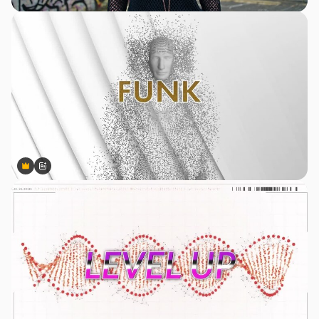
Premium
Premium
Genereret af AI