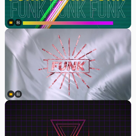
Premium
Premium
Genereret af AI
Premium
Premium
Genereret af AI