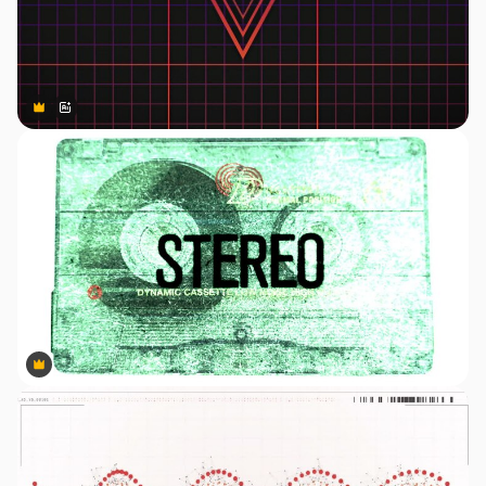
Premium
Premium
Genereret af AI
Premium
Premium