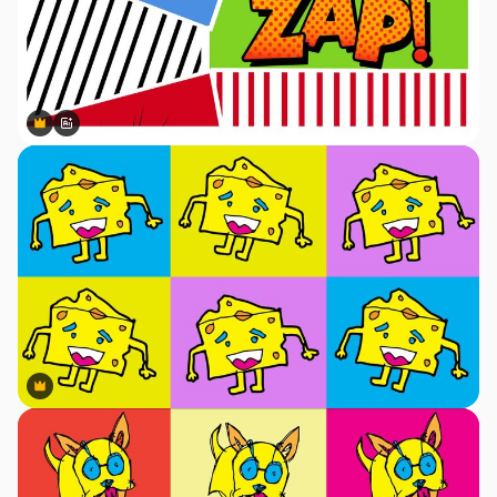
Premium
Premium
Genereret af AI
Premium
Premium