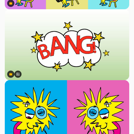
Premium
Premium
Premium
Premium
Genereret af AI