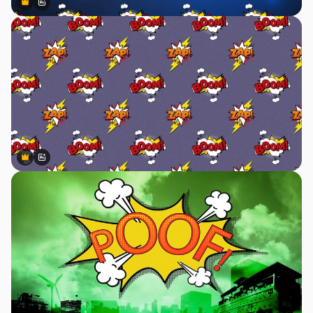
Premium
Premium
Genereret af AI
Premium
Premium
Genereret af AI