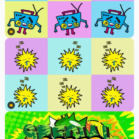
Premium
Premium
Premium
Premium