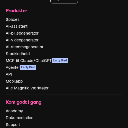
Produkter
Spaces
AI-assistent
AI-billedgenerator
AI-videogenerator
AI-stemmegenerator
Stockindhold
MCP til Claude/ChatGPT
Early Bird
Agenter
Early Bird
API
Mobilapp
Alle Magnific værktøjer
Kom godt i gang
Academy
Dokumentation
Support