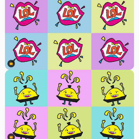
Premium
Premium