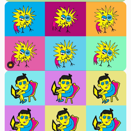
Premium
Premium