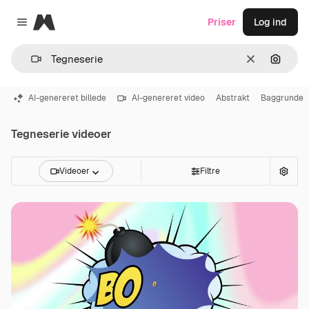
Magnific
Priser
Log ind
Close menu
Klar
Søg eft
AI-genereret billede
AI-genereret video
Abstrakt
Baggrunde
Tegneserie videoer
Videoer
Filtre