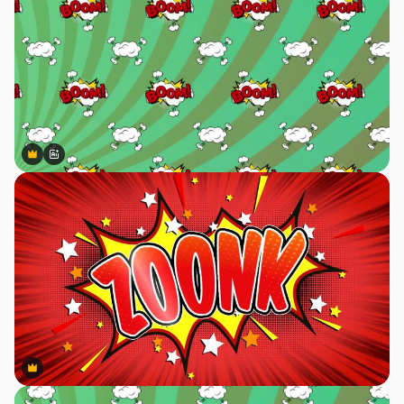
Premium
Premium
Genereret af AI
Premium
Premium