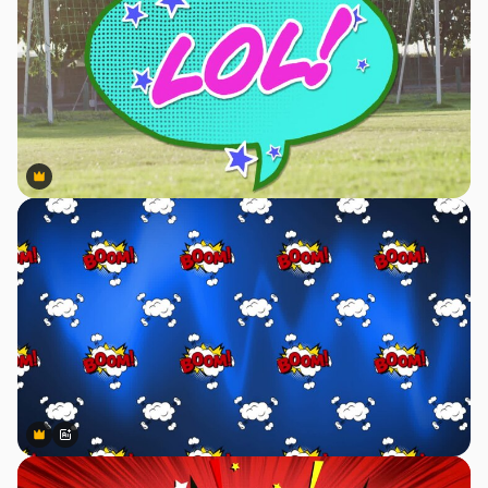
Premium
Premium
Premium
Premium
Genereret af AI