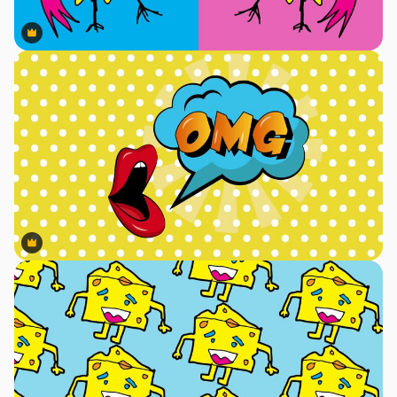
Premium
Premium
Premium
Premium