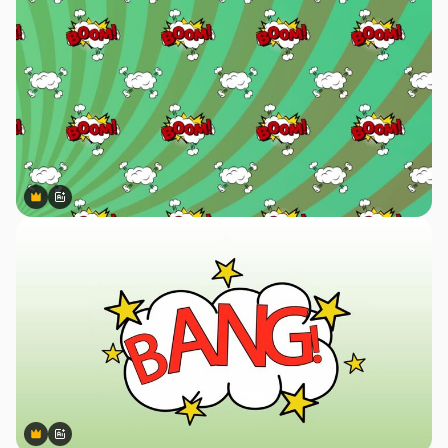
Premium
Premium
Genereret af AI
Premium
Premium
Genereret af AI