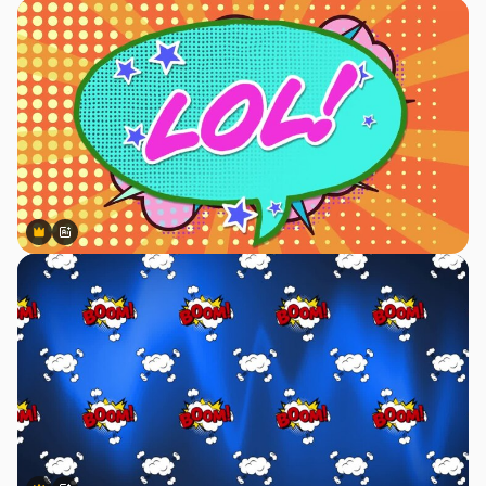
Premium
Premium
Genereret af AI