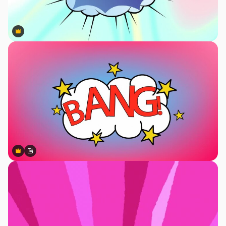
Premium
Premium
Premium
Premium
Genereret af AI