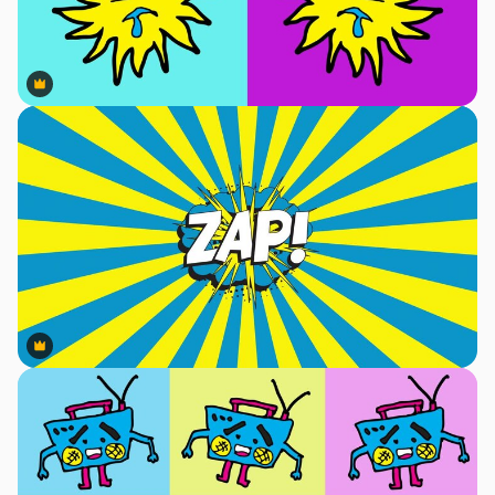
Premium
Premium
Premium
Premium