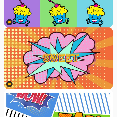
Premium
Premium
Premium
Premium