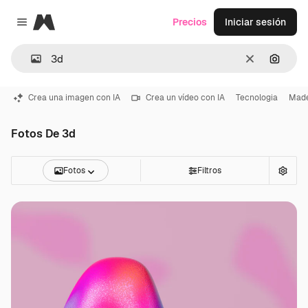
Magnific
Precios
Iniciar sesión
Close menu
Borrar
Buscar
Crea una imagen con IA
Crea un vídeo con IA
Tecnologia
Mad
Fotos De 3d
Fotos
Filtros