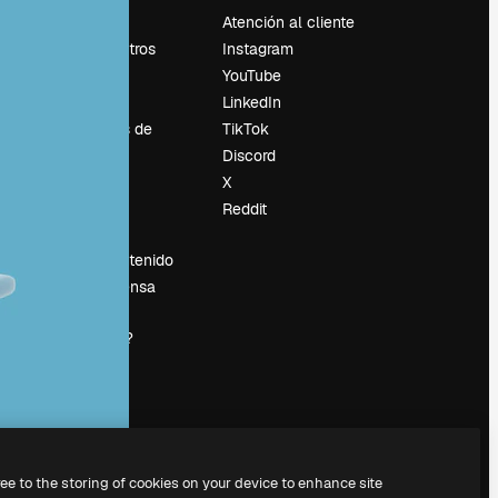
Precios
Atención al cliente
Sobre nosotros
Instagram
Reviews
YouTube
Empleo
LinkedIn
Tendencias de
TikTok
búsqueda
Discord
Blog
X
es
Eventos
Reddit
Slidesgo
Vender contenido
Sala de prensa
¿Buscas
magnific.ai?
ree to the storing of cookies on your device to enhance site