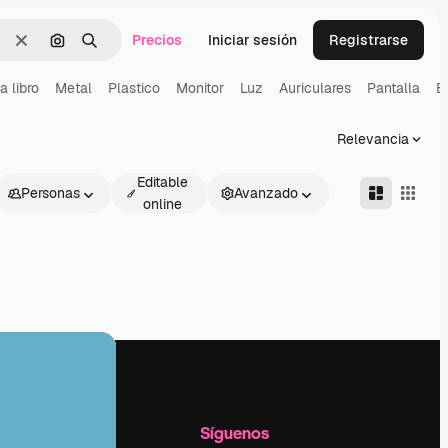
Precios
Iniciar sesión
Registrarse
Borrar
Buscar por imagen
Buscar
a libro
Metal
Plastico
Monitor
Luz
Auriculares
Pantalla
B
Relevancia
Editable
Personas
Avanzado
online
l
Empresa
Síguenos