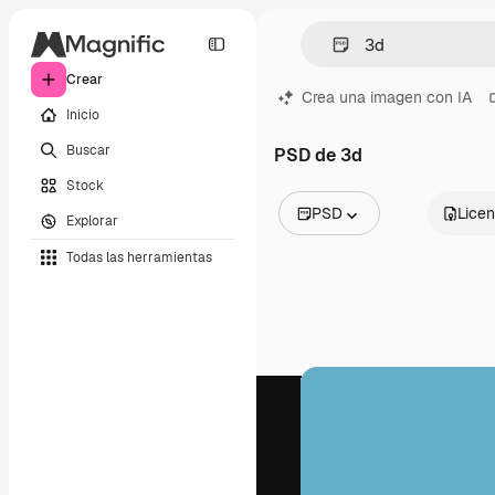
Crear
Crea una imagen con IA
Inicio
Buscar
PSD de 3d
Stock
PSD
Licen
Explorar
Todas las imágenes
Todas las herramientas
Vectores
Ilustraciones
Fotos
PSD
Plantillas
Mockups
Vídeos
Clips de vídeo
Motion graphics
Plantillas de vídeos
Iconos
Modelos 3D
Fuentes