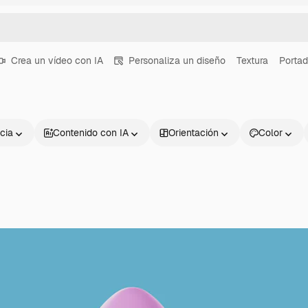
Crea un vídeo con IA
Personaliza un diseño
Textura
Portad
cia
Contenido con IA
Orientación
Color
Productos
Información úti