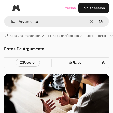
Magnific
Precios
Iniciar sesión
Close menu
Borrar
Buscar
Crea una imagen con IA
Crea un vídeo con IA
Libro
Terror
O
Fotos De Argumento
Fotos
Filtros