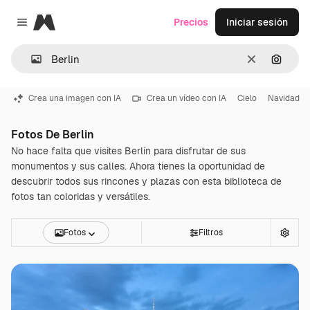
Magnific
Precios
Iniciar sesión
Close menu
Borrar
Buscar
Crea una imagen con IA
Crea un vídeo con IA
Cielo
Navidad
Fotos De Berlin
No hace falta que visites Berlín para disfrutar de sus
monumentos y sus calles. Ahora tienes la oportunidad de
descubrir todos sus rincones y plazas con esta biblioteca de
fotos tan coloridas y versátiles.
Fotos
Filtros