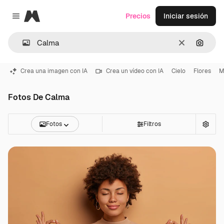
Magnific
Precios
Iniciar sesión
Close menu
Borrar
Buscar
Crea una imagen con IA
Crea un vídeo con IA
Cielo
Flores
M
Fotos De Calma
Fotos
Filtros