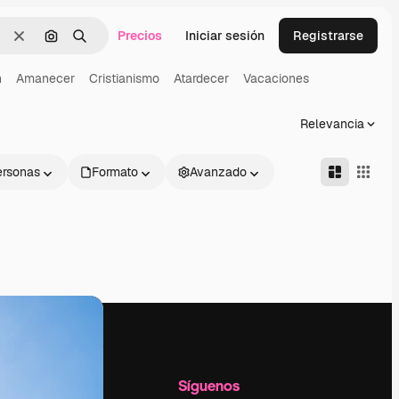
Precios
Iniciar sesión
Registrarse
Borrar
Buscar por imagen
Buscar
n
Amanecer
Cristianismo
Atardecer
Vacaciones
Relevancia
ersonas
Formato
Avanzado
l
Empresa
Síguenos