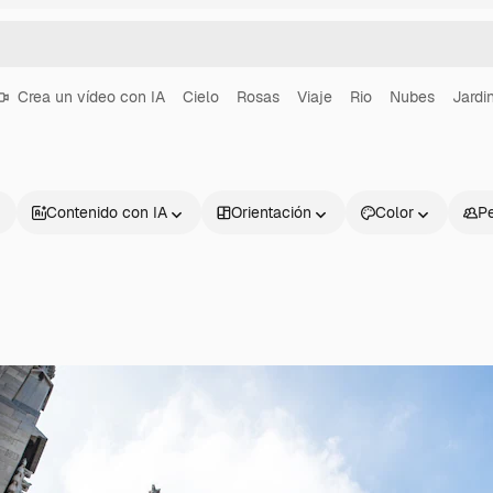
Crea un vídeo con IA
Cielo
Rosas
Viaje
Rio
Nubes
Jardi
Contenido con IA
Orientación
Color
P
Productos
Información úti