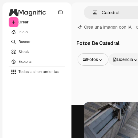
Crear
Crea una imagen con IA
Inicio
Buscar
Fotos De Catedral
Stock
Fotos
Licencia
Explorar
Todas las imágenes
Todas las herramientas
Vectores
Ilustraciones
Fotos
PSD
Plantillas
Mockups
Vídeos
Clips de vídeo
Motion graphics
Plantillas de vídeos
Iconos
Modelos 3D
Fuentes