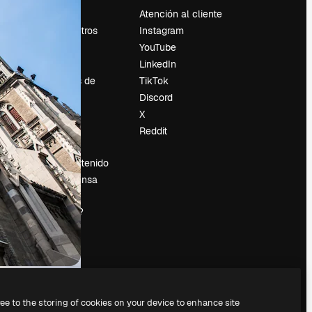
Precios
Atención al cliente
Sobre nosotros
Instagram
Reviews
YouTube
Empleo
LinkedIn
Tendencias de
TikTok
búsqueda
Discord
Blog
X
es
Eventos
Reddit
Slidesgo
Vender contenido
Sala de prensa
¿Buscas
magnific.ai?
ree to the storing of cookies on your device to enhance site