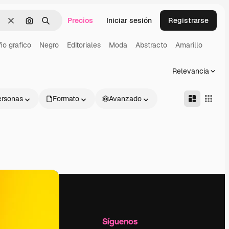
Precios
Iniciar sesión
Registrarse
Borrar
Buscar por imagen
Buscar
ño grafico
Negro
Editoriales
Moda
Abstracto
Amarillo
Relevancia
ersonas
Formato
Avanzado
l
Empresa
Síguenos