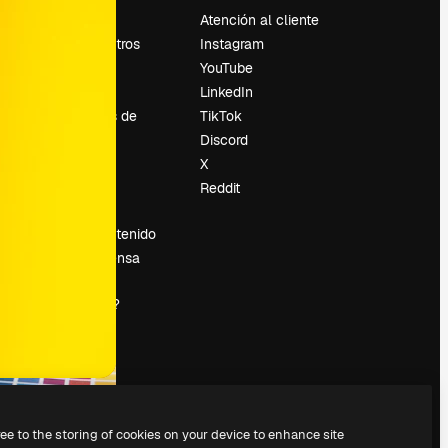
Precios
Atención al cliente
Sobre nosotros
Instagram
Reviews
YouTube
Empleo
LinkedIn
Tendencias de
TikTok
búsqueda
Discord
Blog
X
es
Eventos
Reddit
Slidesgo
Vender contenido
Sala de prensa
¿Buscas
magnific.ai?
ree to the storing of cookies on your device to enhance site