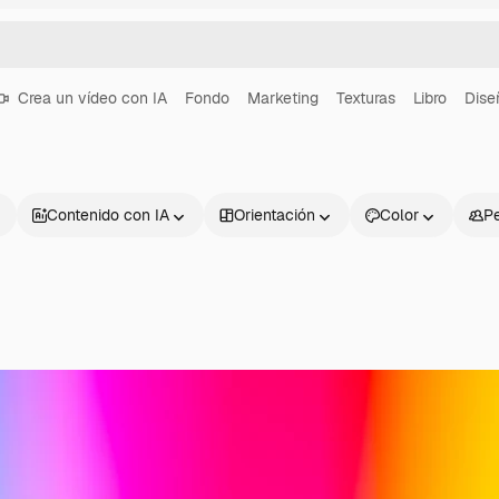
Crea un vídeo con IA
Fondo
Marketing
Texturas
Libro
Dise
Contenido con IA
Orientación
Color
P
Productos
Información úti