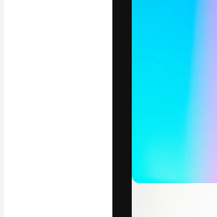
La plataforma cr
trabajo. Más de
entre creativos
estudios.
Español
Copyright © 2010