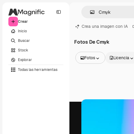
Crear
Crea una imagen con IA
Inicio
Buscar
Fotos De Cmyk
Stock
Fotos
Licencia
Explorar
Todas las imágenes
Todas las herramientas
Vectores
Ilustraciones
Fotos
PSD
Plantillas
Mockups
Vídeos
Clips de vídeo
Motion graphics
Plantillas de vídeos
Iconos
Modelos 3D
Fuentes