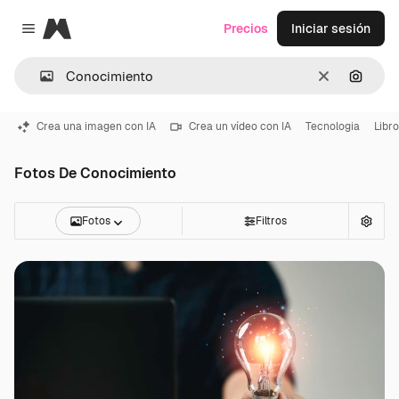
Magnific
Precios
Iniciar sesión
Close menu
Borrar
Buscar
Crea una imagen con IA
Crea un vídeo con IA
Tecnologia
Libro
Fotos De Conocimiento
Fotos
Filtros