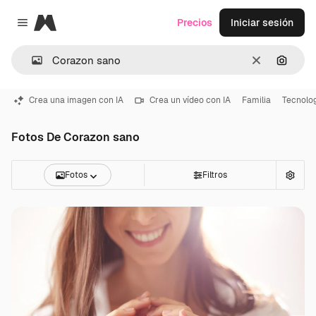
Magnific
Precios
Iniciar sesión
Close menu
Borrar
Buscar
Crea una imagen con IA
Crea un vídeo con IA
Familia
Tecnolo
Fotos De Corazon sano
Fotos
Filtros