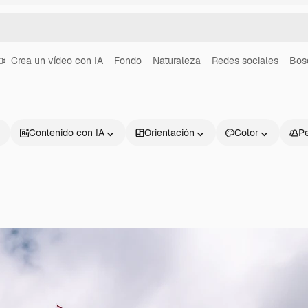
Crea un vídeo con IA
Fondo
Naturaleza
Redes sociales
Bos
Contenido con IA
Orientación
Color
P
Productos
Información úti