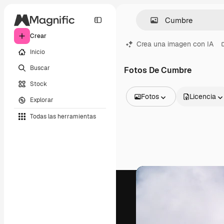
Crear
Crea una imagen con IA
Inicio
Buscar
Fotos De Cumbre
Stock
Fotos
Licencia
Explorar
Todas las imágenes
Todas las herramientas
Vectores
Ilustraciones
Fotos
PSD
Plantillas
Mockups
Vídeos
Clips de vídeo
Motion graphics
Plantillas de vídeos
Iconos
Modelos 3D
Fuentes