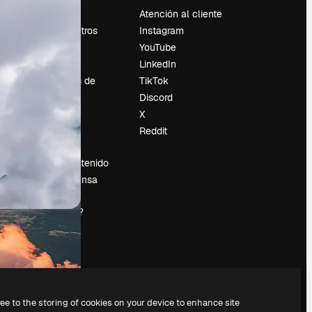
Precios
Atención al cliente
Sobre nosotros
Instagram
Reviews
YouTube
Empleo
LinkedIn
Tendencias de
TikTok
búsqueda
Discord
Blog
X
es
Eventos
Reddit
Slidesgo
Vender contenido
Sala de prensa
¿Buscas
magnific.ai?
ree to the storing of cookies on your device to enhance site