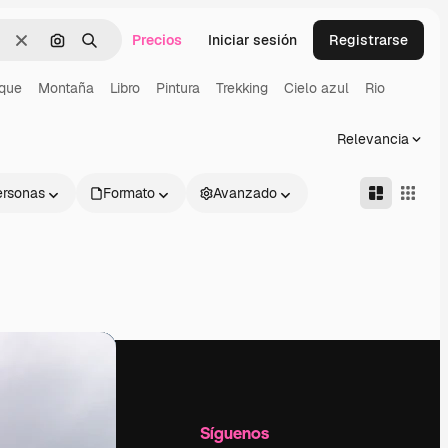
Precios
Iniciar sesión
Registrarse
Borrar
Buscar por imagen
Buscar
que
Montaña
Libro
Pintura
Trekking
Cielo azul
Rio
Relevancia
ersonas
Formato
Avanzado
l
Empresa
Síguenos