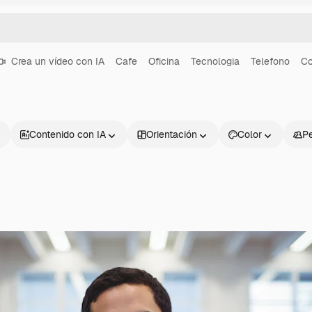
Crea un vídeo con IA
Cafe
Oficina
Tecnologia
Telefono
Co
Contenido con IA
Orientación
Color
P
Productos
Información úti