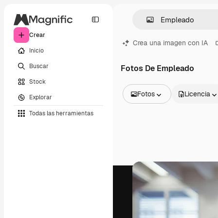
Crear
Crea una imagen con IA
Inicio
Buscar
Fotos De Empleado
Stock
Fotos
Licencia
Explorar
Todas las imágenes
Todas las herramientas
Vectores
Ilustraciones
Fotos
PSD
Plantillas
Mockups
Vídeos
Clips de vídeo
Motion graphics
Plantillas de vídeos
Iconos
Modelos 3D
Fuentes