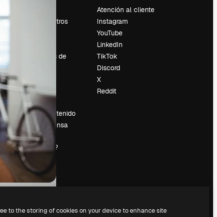
Precios
Atención al cliente
Sobre nosotros
Instagram
Reviews
YouTube
Empleo
LinkedIn
Tendencias de
TikTok
búsqueda
Discord
Blog
X
es
Eventos
Reddit
Slidesgo
Vender contenido
Sala de prensa
¿Buscas
magnific.ai?
ree to the storing of cookies on your device to enhance site