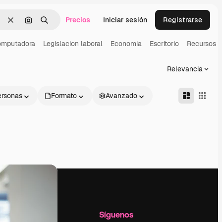
Precios
Iniciar sesión
Registrarse
Borrar
Buscar por imagen
Buscar
mputadora
Legislacion laboral
Economia
Escritorio
Recursos 
Relevancia
ersonas
Formato
Avanzado
l
Empresa
Síguenos