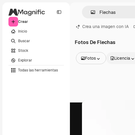
Crear
Crea una imagen con IA
Inicio
Buscar
Fotos De Flechas
Stock
Fotos
Licencia
Explorar
Todas las imágenes
Todas las herramientas
Vectores
Ilustraciones
Fotos
PSD
Plantillas
Mockups
Vídeos
Clips de vídeo
Motion graphics
Plantillas de vídeos
Iconos
Modelos 3D
Fuentes