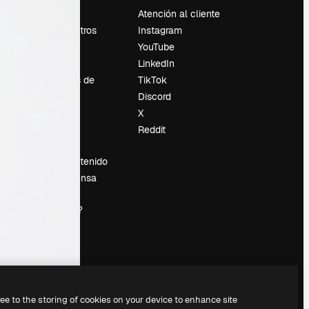
Precios
Atención al cliente
Sobre nosotros
Instagram
Reviews
YouTube
Empleo
LinkedIn
Tendencias de
TikTok
búsqueda
Discord
Blog
X
es
Eventos
Reddit
Slidesgo
Vender contenido
Sala de prensa
¿Buscas
magnific.ai?
ree to the storing of cookies on your device to enhance site