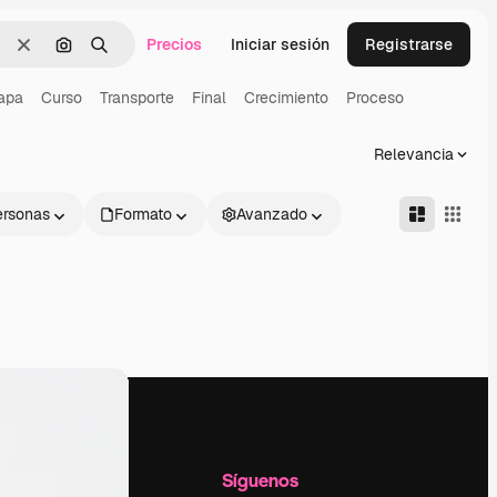
Precios
Iniciar sesión
Registrarse
Borrar
Buscar por imagen
Buscar
apa
Curso
Transporte
Final
Crecimiento
Proceso
Relevancia
ersonas
Formato
Avanzado
l
Empresa
Síguenos