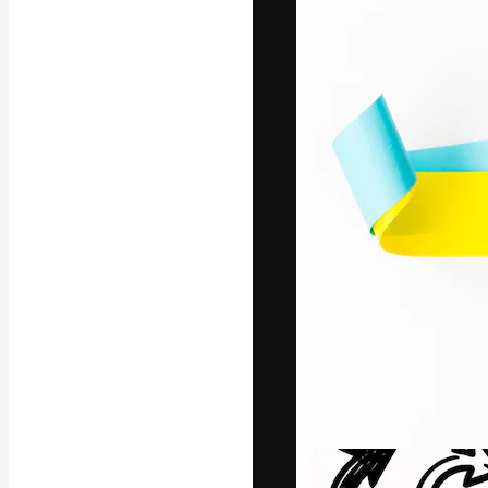
La plataforma cr
trabajo. Más de
entre creativos
estudios.
Español
Copyright © 2010