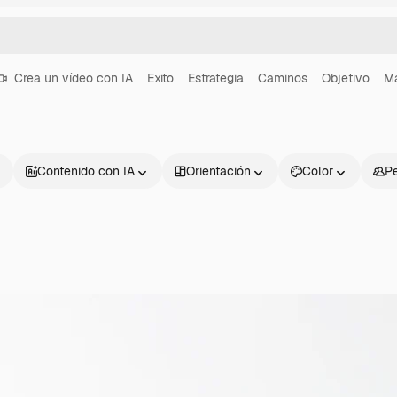
Crea un vídeo con IA
Exito
Estrategia
Caminos
Objetivo
M
Contenido con IA
Orientación
Color
P
Productos
Información úti