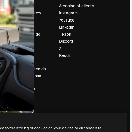
Precios
Atención al cliente
Sobre nosotros
Instagram
Reviews
YouTube
Empleo
LinkedIn
Tendencias de
TikTok
búsqueda
Discord
Blog
X
es
Eventos
Reddit
Slidesgo
Vender contenido
Sala de prensa
¿Buscas
magnific.ai?
ree to the storing of cookies on your device to enhance site