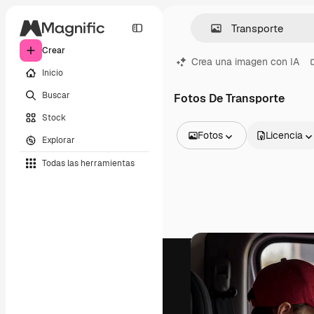
Crear
Crea una imagen con IA
Inicio
Buscar
Fotos De Transporte
Stock
Fotos
Licencia
Explorar
Todas las imágenes
Todas las herramientas
Vectores
Ilustraciones
Fotos
PSD
Plantillas
Mockups
Vídeos
Clips de vídeo
Motion graphics
Plantillas de vídeos
Iconos
Modelos 3D
Fuentes