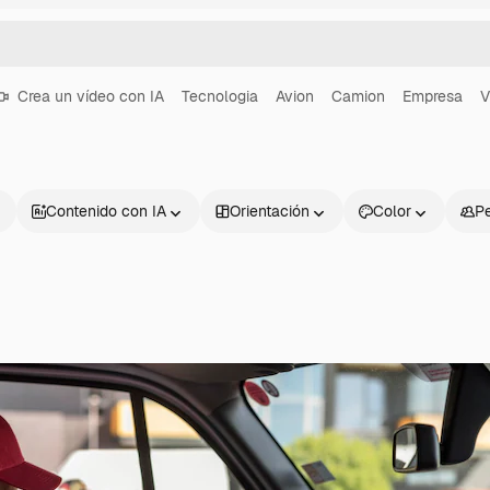
Crea un vídeo con IA
Tecnologia
Avion
Camion
Empresa
V
Contenido con IA
Orientación
Color
P
Productos
Información úti