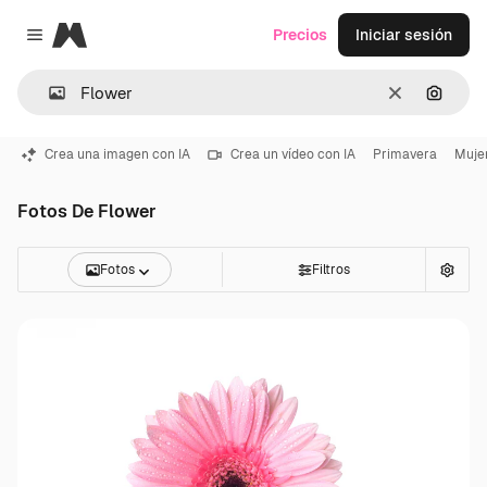
Magnific
Precios
Iniciar sesión
Close menu
Borrar
Buscar
Crea una imagen con IA
Crea un vídeo con IA
Primavera
Muje
Fotos De Flower
Fotos
Filtros