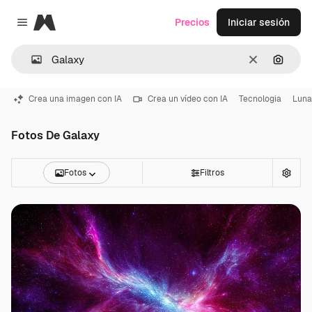
Magnific
Precios
Iniciar sesión
Close menu
Borrar
Buscar
Crea una imagen con IA
Crea un vídeo con IA
Tecnologia
Luna
Fotos De Galaxy
Fotos
Filtros